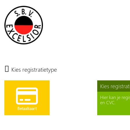
Kies registratietype
Kies registra
Hier kan je re
en CVC.
Betaalkaart