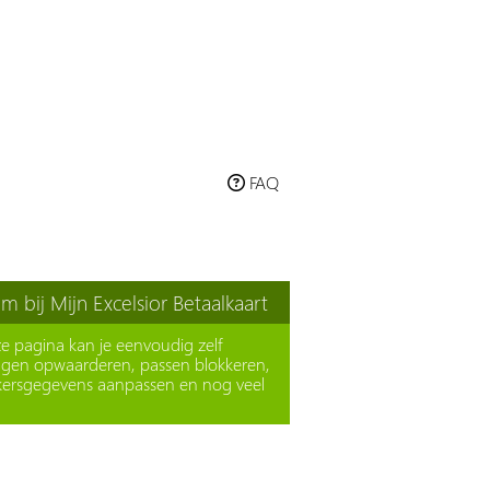
FAQ
 bij Mijn Excelsior Betaalkaart
e pagina kan je eenvoudig zelf
ngen opwaarderen, passen blokkeren,
kersgegevens aanpassen en nog veel