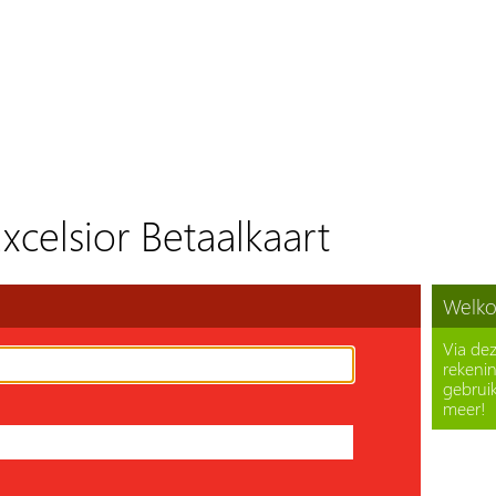
xcelsior Betaalkaart
Welkom
Via dez
rekeni
gebrui
meer!