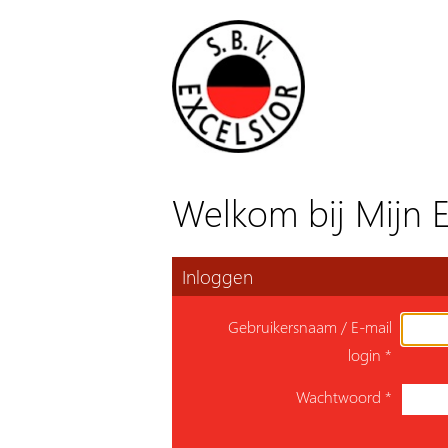
Welkom bij Mijn E
Inloggen
Gebruikersnaam / E-mail
login
*
Wachtwoord
*